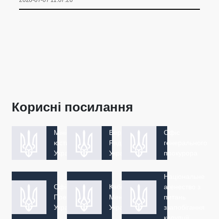
Корисні посилання
Міністерство
Верховна
Офіс
юстиції
Рада
генерального
України
України
прокурора
Національне
Офіс
Кабінет
агенество з
Президент
Меністрів
питань
України
України
ззапобігання
корупції