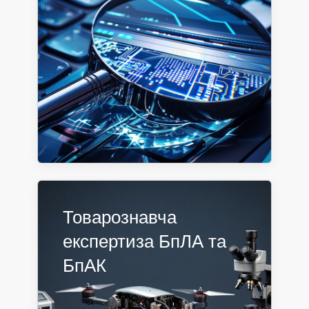
Товарознавча
експертиза БпЛА та
БпАК