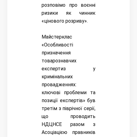
розповімо про воєнні
ризики як чинник
«цінового розриву».
Майстерклас
«Особливості
призначення
товарознавчих
експертиз у
кримінальних
провадженнях:
ключові проблеми та
позиції експертів» був
третім з піврічної серії,
що проводить
НДЦНСЕ разом з
Асоціацією правників