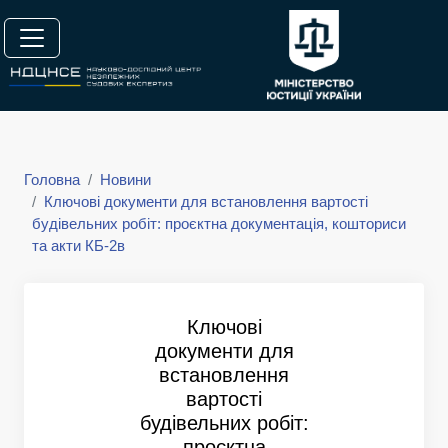
Головна
Новини
Ключові документи для встановлення вартості
будівельних робіт: проєктна документація, кошториси
та акти КБ-2в
Ключові
документи для
встановлення
вартості
будівельних робіт:
проєктна