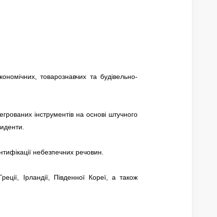
ономічних, товарознавчих та будівельно-
егрованих інструментів на основі штучного
циденти.
нтифікації небезпечних речовин.
реції, Ірландії, Південної Кореї, а також