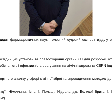
идат фармацевтичних наук, головний судовий експерт відділу ек
ослідницькі установи та правоохоронні органи ЄС для розробки інт
бізнаність і ефективність реагування на хімічні загрози та CBRN-ін
ртного аналізу у сфері хімічної зброї та впровадження методик іде
ї, Німеччини, Іспанії, Польщі, Нідерландів, Великої Британії, Г
CW).