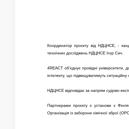
Координатор проєкту від НДЦНСЕ, - канд
технічних досліджень НДЦНСЕ Ігор Сич.
4REACT об’єднує провідні університети, д
інтелекту, що підвищуватимуть ситуаційну о
НДЦНСЕ відповідає за напрям судово-експе
Партнерами проєкту є установи з Фінлянді
Організація із заборони хімічної зброї (OP