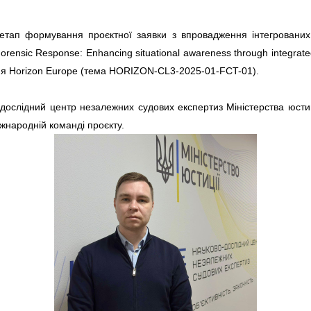
тап формування проєктної заявки з впровадження інтегрованих 
nsic Response: Enhancing situational awareness through integrated s
ня Horizon Europe (тема HORIZON-CL3-2025-01-FCT-01).
дослідний центр незалежних судових експертиз Міністерства юстиці
іжнародній команді проєкту.