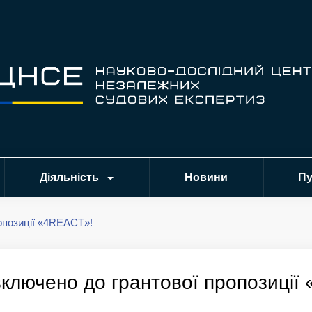
Діяльність
Новини
Пу
опозиції «4REACT»!
лючено до грантової пропозиції