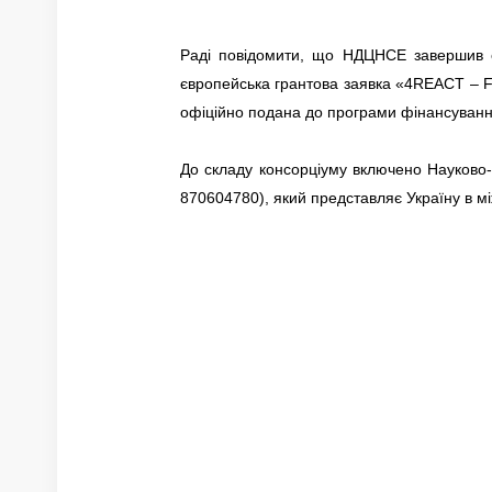
Раді повідомити, що НДЦНСЕ завершив е
європейська грантова заявка «4REACT – Fore
офіційно подана до програми фінансуван
До складу консорціуму включено Науково-
870604780), який представляє Україну в м