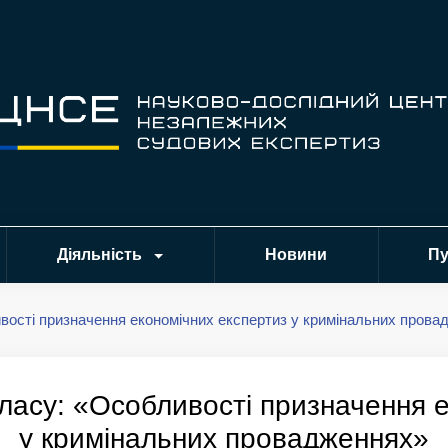
Діяльність
Новини
Пу
вості призначення економічних експертиз у кримінальних прова
ласу: «Особливості призначення е
у кримінальних провадженнях»