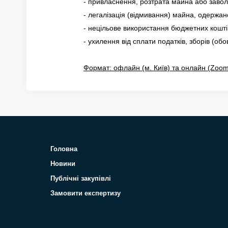
- привласнення, розтрата майна або зав
- легалізація (відмивання) майна, одержа
- нецільове використання бюджетних кошті
- ухилення від сплати податків, зборів (обо
Формат: офлайн (м. Київ) та онлайн (Zoom
Головна
Новини
Публічні закупівлі
Замовити експертизу