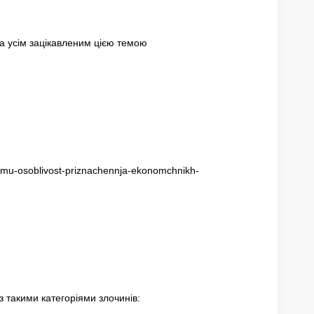
а усім зацікавленим цією темою
emu-osoblivost-priznachennja-ekonomchnikh-
 такими категоріями злочинів: