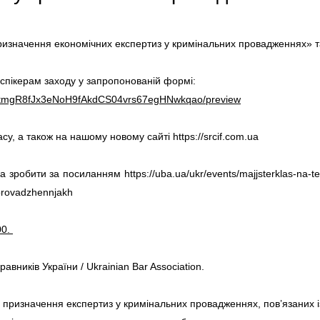
ризначення економічних експертиз у кримінальних провадженнях» т
спікерам заходу у запропонованій формі:
NVtmgR8fJx3eNoH9fAkdCS04vrs67egHNwkqao/preview
су, а також на нашому новому сайті https://srcif.com.ua
робити за посиланням https://uba.ua/ukr/events/majjsterklas-na-t
-provadzhennjakh
00.
вників України / Ukrainian Bar Association.
 призначення експертиз у кримінальних провадженнях, пов’язаних із