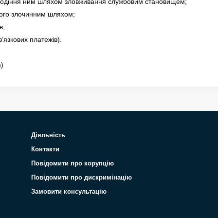
олодіння ним шляхом зловживання службовим становищем;
ного злочинним шляхом;
в;
вʼязкових платежів).
)
Діяльність
Контакти
Повідомити про корупцію
Повідомити про дискримінацію
Замовити консультацію