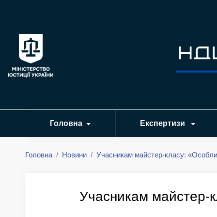
Головна
Експертизи
Головна
Новини
Учасникам майстер-класу: «Особли
Учасникам майстер-к