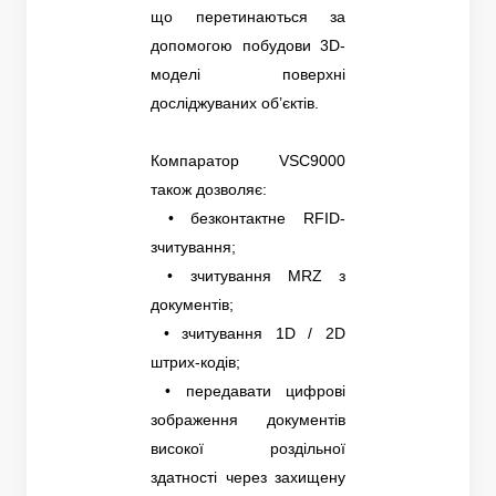
що перетинаються за
допомогою побудови 3D-
моделі поверхні
досліджуваних об’єктів.
Компаратор VSC9000
також дозволяє:
• безконтактне RFID-
зчитування;
• зчитування MRZ з
документів;
• зчитування 1D / 2D
штрих-кодів;
• передавати цифрові
зображення документів
високої роздільної
здатності через захищену