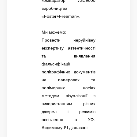
компаратор VSC9000
виробництва
«Foster+Freeman».
Ми можемо:
Провести неруйнівну
експертизу автентичності
та виявлення
фальсифікації
поліграфічних документів
на паперових та
полімерних носіях
методом візуалізації з
використанням різних
джерел і режимів
освітлення в УФ-
Видимому-ІЧ діапазоні.